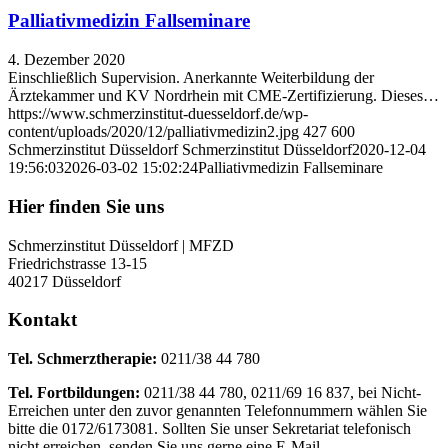
Palliativmedizin Fallseminare
4. Dezember 2020
Einschließlich Supervision. Anerkannte Weiterbildung der
Ärztekammer und KV Nordrhein mit CME-Zertifizierung. Dieses…
https://www.schmerzinstitut-duesseldorf.de/wp-
content/uploads/2020/12/palliativmedizin2.jpg
427
600
Schmerzinstitut Düsseldorf
Schmerzinstitut Düsseldorf
2020-12-04
19:56:03
2026-03-02 15:02:24
Palliativmedizin Fallseminare
Hier finden Sie uns
Schmerzinstitut Düsseldorf | MFZD
Friedrichstrasse 13-15
40217 Düsseldorf
Kontakt
Tel. Schmerztherapie:
0211/38 44 780
Tel. Fortbildungen:
0211/38 44 780, 0211/69 16 837, bei Nicht-
Erreichen unter den zuvor genannten Telefonnummern wählen Sie
bitte die 0172/6173081. Sollten Sie unser Sekretariat telefonisch
nicht erreichen, senden Sie uns gerne eine E-Mail