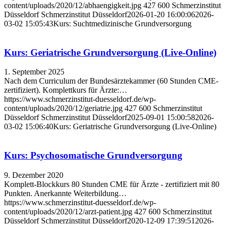
content/uploads/2020/12/abhaengigkeit.jpg
427
600
Schmerzinstitut
Düsseldorf
Schmerzinstitut Düsseldorf
2026-01-20 16:00:06
2026-
03-02 15:05:43
Kurs: Suchtmedizinische Grundversorgung
Kurs: Geriatrische Grundversorgung (Live-Online)
1. September 2025
Nach dem Curriculum der Bundesärztekammer (60 Stunden CME-
zertifiziert). Komplettkurs für Ärzte:…
https://www.schmerzinstitut-duesseldorf.de/wp-
content/uploads/2020/12/geriatrie.jpg
427
600
Schmerzinstitut
Düsseldorf
Schmerzinstitut Düsseldorf
2025-09-01 15:00:58
2026-
03-02 15:06:40
Kurs: Geriatrische Grundversorgung (Live-Online)
Kurs: Psychosomatische Grundversorgung
9. Dezember 2020
Komplett-Blockkurs 80 Stunden CME für Ärzte - zertifiziert mit 80
Punkten. Anerkannte Weiterbildung…
https://www.schmerzinstitut-duesseldorf.de/wp-
content/uploads/2020/12/arzt-patient.jpg
427
600
Schmerzinstitut
Düsseldorf
Schmerzinstitut Düsseldorf
2020-12-09 17:39:51
2026-