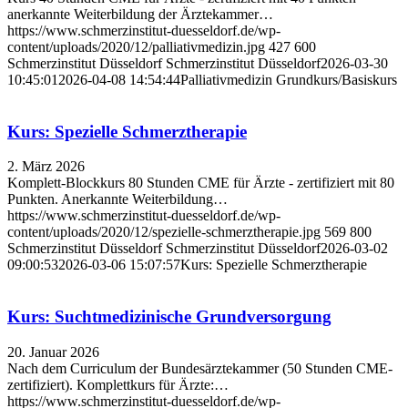
anerkannte Weiterbildung der Ärztekammer…
https://www.schmerzinstitut-duesseldorf.de/wp-
content/uploads/2020/12/palliativmedizin.jpg
427
600
Schmerzinstitut Düsseldorf
Schmerzinstitut Düsseldorf
2026-03-30
10:45:01
2026-04-08 14:54:44
Palliativmedizin Grundkurs/Basiskurs
Kurs: Spezielle Schmerztherapie
2. März 2026
Komplett-Blockkurs 80 Stunden CME für Ärzte - zertifiziert mit 80
Punkten. Anerkannte Weiterbildung…
https://www.schmerzinstitut-duesseldorf.de/wp-
content/uploads/2020/12/spezielle-schmerztherapie.jpg
569
800
Schmerzinstitut Düsseldorf
Schmerzinstitut Düsseldorf
2026-03-02
09:00:53
2026-03-06 15:07:57
Kurs: Spezielle Schmerztherapie
Kurs: Suchtmedizinische Grundversorgung
20. Januar 2026
Nach dem Curriculum der Bundesärztekammer (50 Stunden CME-
zertifiziert). Komplettkurs für Ärzte:…
https://www.schmerzinstitut-duesseldorf.de/wp-